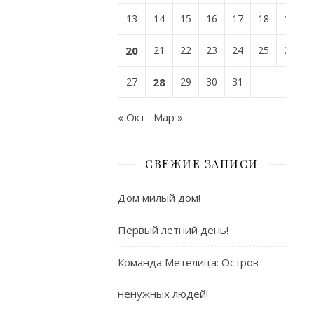
13
14
15
16
17
18
19
ДОБАВИТЬ
КОММЕНТАР
20
21
22
23
24
25
26
27
28
29
30
31
Ваш
« Окт
Мар »
адрес
email
не
СВЕЖИЕ ЗАПИСИ
будет
опубликован.
Дом милый дом!
Обязательные
поля
Первый летний день!
помечены
*
Команда Метелица: Остров
Имя
ненужных людей!
*