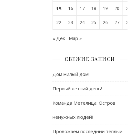
от
15
16
17
18
19
20
21
admin
22
23
24
25
26
27
28
« Дек
Мар »
СВЕЖИЕ ЗАПИСИ
ДОБАВИТЬ
КОММЕНТАР
Дом милый дом!
Первый летний день!
Ваш
адрес
Команда Метелица: Остров
email
ненужных людей!
не
будет
Провожаем последний теплый
опубликован.
Обязательные