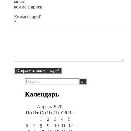
моих
комментариев.
Комментарий
*
Календарь
Апрель 2020
Пн
Вт
Ср
Чт
Пт
Сб
Вс
1
2
3
4
5
6
7
8
9
10
11
12