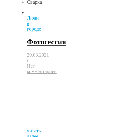
Сварка
Люди
в
городе
Фотосессия
29.03.2021
/
Нет
комментариев
читать
далее